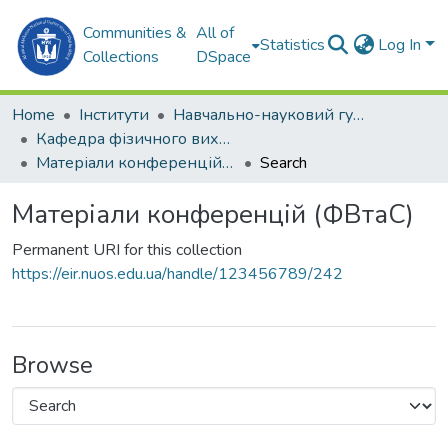
Communities &
All of
Statistics
Log In
Collections
DSpace
Home
Інститути
Навчально-науковий гуманітарний інститут (ННГІ)
Кафедра фізичного виховання та спорту (ФВтаС)
Матеріали конференцій (ФВтаС)
Search
Матеріали конференцій (ФВтаС)
Permanent URI for this collection
https://eir.nuos.edu.ua/handle/123456789/242
Browse