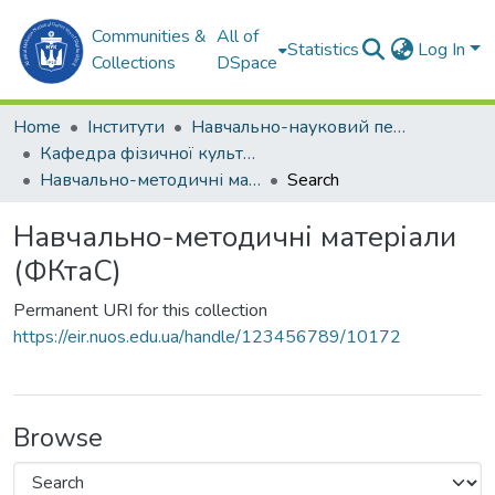
Communities &
All of
Statistics
Log In
Collections
DSpace
Home
Інститути
Навчально-науковий педагогічний інститут ім. В. О. Сухомлинського (ННПІ ім. В.О. Сухомлинського)
Кафедра фізичної культури та спорту (ФКтаС)
Навчально-методичні матеріали (ФКтаС)
Search
Навчально-методичні матеріали
(ФКтаС)
Permanent URI for this collection
https://eir.nuos.edu.ua/handle/123456789/10172
Browse