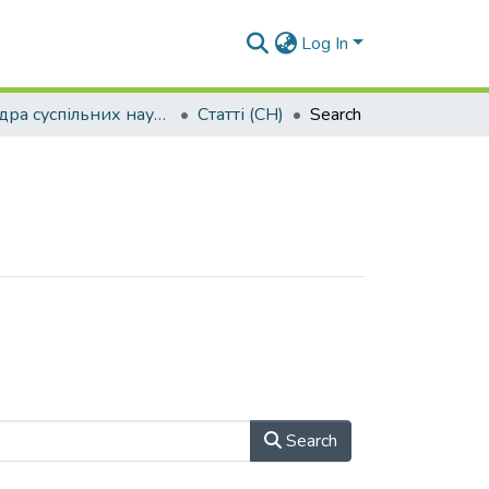
Log In
Кафедра суспільних наук (СН)
Статті (СН)
Search
Search