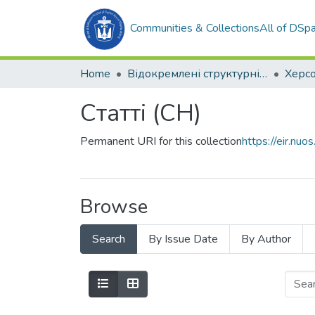
Communities & Collections
All of DSp
Home
Відокремлені структурні підрозділи НУК ім. адм. Макарова
Статті (СН)
Permanent URI for this collection
https://eir.n
Browse
Search
By Issue Date
By Author