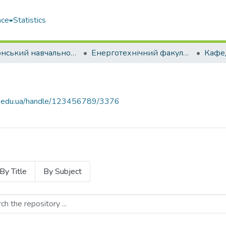
ace
Statistics
Херсонський навчально-науковий інститут НУК ім. адм. Макарова (ХННІ НУК)
Енерготехнічний факультет
uos.edu.ua/handle/123456789/3376
By Title
By Subject