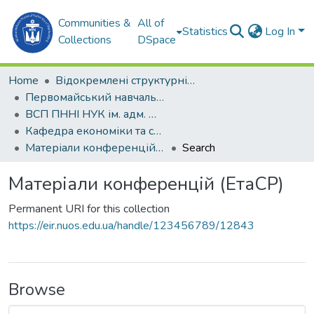
Communities &
All of
Statistics
Log In
Collections
DSpace
Home
Відокремлені структурні підрозділи НУК ім. адм. Макарова
Первомайський навчально-науковий інститут НУК ім. адм. Макарова (ПННІ НУК)
ВСП ПННІ НУК ім. адм. Макарова
Кафедра економіки та суспільного розвитку (ЕтаСР)
Матеріали конференцій (ЕтаСР)
Search
Матеріали конференцій (ЕтаСР)
Permanent URI for this collection
https://eir.nuos.edu.ua/handle/123456789/12843
Browse