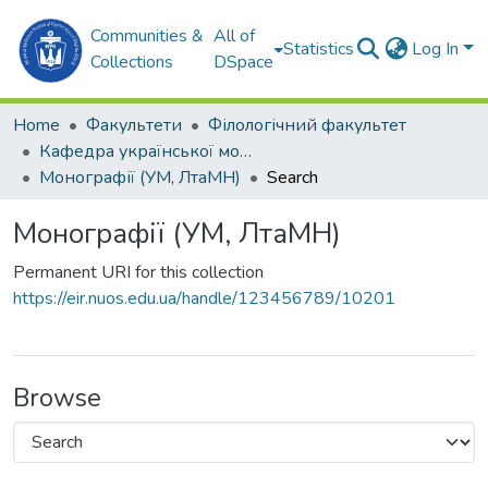
Communities &
All of
Statistics
Log In
Collections
DSpace
Home
Факультети
Філологічний факультет
Кафедра української мови, літератури та методики навчання (УМ, ЛтаМН)
Монографії (УМ, ЛтаМН)
Search
Монографії (УМ, ЛтаМН)
Permanent URI for this collection
https://eir.nuos.edu.ua/handle/123456789/10201
Browse