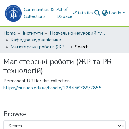
Communities &
All of
Statistics
Log In
Collections
DSpace
Home
Інститути
Навчально-науковий гуманітарний інститут (ННГІ)
Кафедра журналістики, реклами та PR-технологій
Магістерські роботи (ЖР та PR-технологій)
Search
Магістерські роботи (ЖР та PR-
технологій)
Permanent URI for this collection
https://eir.nuos.edu.ua/handle/123456789/7855
Browse