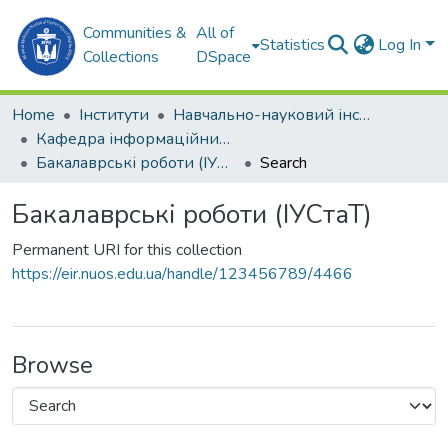
Communities &
All of
Statistics
Log In
Collections
DSpace
Home
Інститути
Навчально-науковий інститут комп'ютерних наук та управління проектами (ННІКНУП)
Кафедра інформаційних управляючих систем та технологій (ІУСтаТ)
Бакалаврські роботи (ІУСтаТ)
Search
Бакалаврські роботи (ІУСтаТ)
Permanent URI for this collection
https://eir.nuos.edu.ua/handle/123456789/4466
Browse