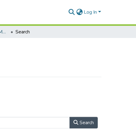
Log In
Бакалаврські роботи (МВФтаМ)
Search
Search