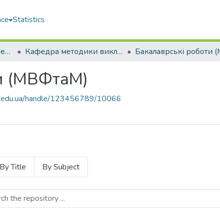
ace
Statistics
Навчально-науковий педагогічний інститут ім. В. О. Сухомлинського (ННПІ ім. В.О. Сухомлинського)
Кафедра методики викладання фізики та математики (МВФтаМ)
и (МВФтаМ)
uos.edu.ua/handle/123456789/10066
By Title
By Subject