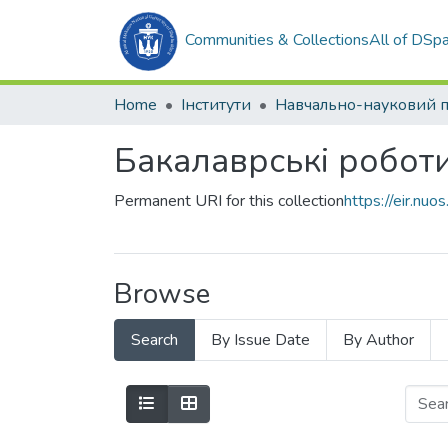
Communities & Collections
All of DSp
Home
Інститути
Бакалаврські робот
Permanent URI for this collection
https://eir.n
Browse
Search
By Issue Date
By Author