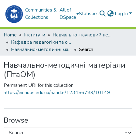
Communities &
All of
Statistics
Log In
Collections
DSpace
Home
Інститути
Навчально-науковий педагогічний інститут ім. В. О. Сухомлинського (ННПІ ім. В.О. Сухомлинського)
Кафедра педагогіки та освітнього менеджменту (ПтаОМ)
Навчально-методичні матеріали (ПтаОМ)
Search
Навчально-методичні матеріали
(ПтаОМ)
Permanent URI for this collection
https://eir.nuos.edu.ua/handle/123456789/10149
Browse