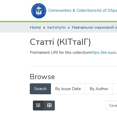
Communities & Collections
All of DSp
Home
Інститути
Статті (КІТтаІГ)
Permanent URI for this collection
https://eir.n
Browse
Search
By Issue Date
By Author