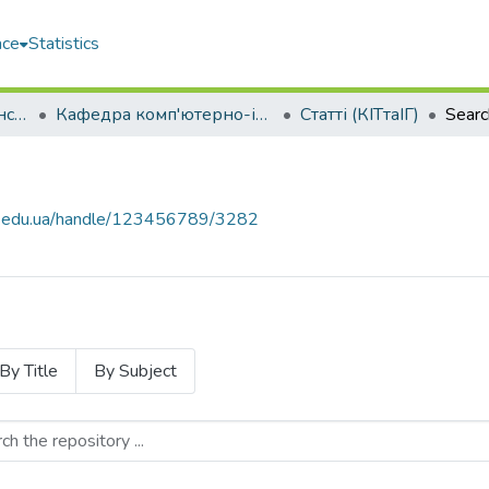
ace
Statistics
Навчально-науковий інститут комп'ютерних наук та управління проектами (ННІКНУП)
Кафедра комп'ютерно-інтегрованих технологій та інженерної графіки (КІТтаІГ)
Статті (КІТтаІГ)
Searc
uos.edu.ua/handle/123456789/3282
By Title
By Subject