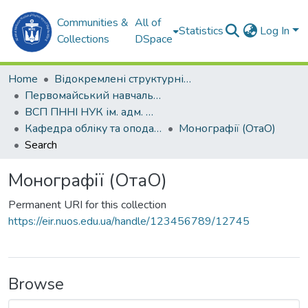
Communities &
All of
Statistics
Log In
Collections
DSpace
Home
Відокремлені структурні підрозділи НУК ім. адм. Макарова
Первомайський навчально-науковий інститут НУК ім. адм. Макарова (ПННІ НУК)
ВСП ПННІ НУК ім. адм. Макарова
Кафедра обліку та оподаткування (ОтаО)
Монографії (ОтаО)
Search
Монографії (ОтаО)
Permanent URI for this collection
https://eir.nuos.edu.ua/handle/123456789/12745
Browse