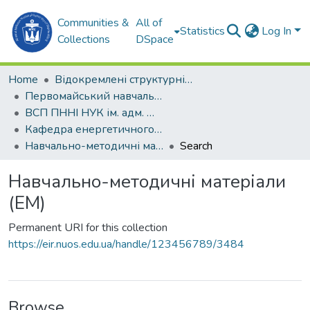
Communities &
All of
Statistics
Log In
Collections
DSpace
Home
Відокремлені структурні підрозділи НУК ім. адм. Макарова
Первомайський навчально-науковий інститут НУК ім. адм. Макарова (ПННІ НУК)
ВСП ПННІ НУК ім. адм. Макарова
Кафедра енергетичного машинобудування (ЕМ)
Навчально-методичні матеріали (ЕМ)
Search
Навчально-методичні матеріали
(ЕМ)
Permanent URI for this collection
https://eir.nuos.edu.ua/handle/123456789/3484
Browse