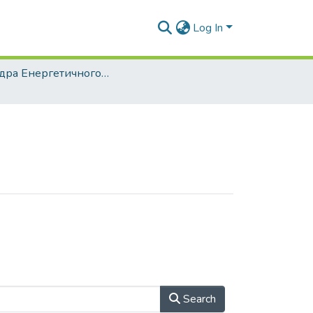
Log In
Кафедра Енергетичного інжинірингу та робототехнічних систем (ЕІтаРС)
Search