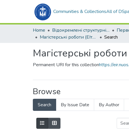
Communities & Collections
All of DSp
Home
Відокремлені структурні підрозділи НУК ім. адм. Макарова
Магістерські роботи (ЕІтаРС)
Search
Магістерські роботи 
Permanent URI for this collection
https://eir.n
Browse
Search
By Issue Date
By Author