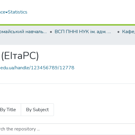
ace
Statistics
Первомайський навчально-науковий інститут НУК ім. адм. Макарова (ПННІ НУК)
ВСП ПННІ НУК ім. адм. Макарова
(ЕІтаРС)
uos.edu.ua/handle/123456789/12778
By Title
By Subject