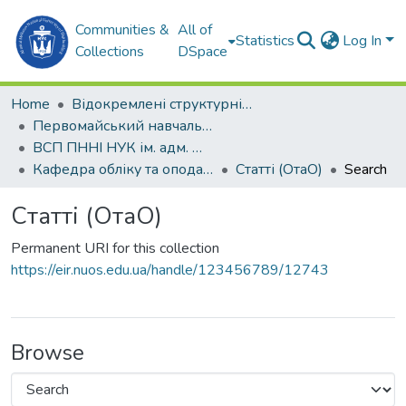
Communities &
All of
Statistics
Log In
Collections
DSpace
Home
Відокремлені структурні підрозділи НУК ім. адм. Макарова
Первомайський навчально-науковий інститут НУК ім. адм. Макарова (ПННІ НУК)
ВСП ПННІ НУК ім. адм. Макарова
Кафедра обліку та оподаткування (ОтаО)
Статті (ОтаО)
Search
Статті (ОтаО)
Permanent URI for this collection
https://eir.nuos.edu.ua/handle/123456789/12743
Browse