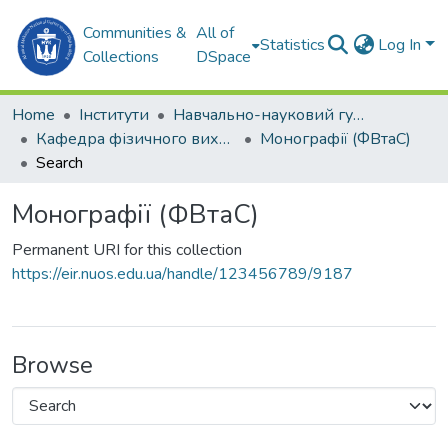
Communities &
All of
Statistics
Log In
Collections
DSpace
Home
Інститути
Навчально-науковий гуманітарний інститут (ННГІ)
Кафедра фізичного виховання та спорту (ФВтаС)
Монографії (ФВтаС)
Search
Монографії (ФВтаС)
Permanent URI for this collection
https://eir.nuos.edu.ua/handle/123456789/9187
Browse