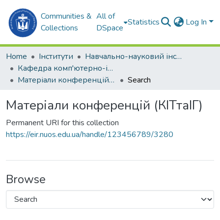
Communities &
All of
Statistics
Log In
Collections
DSpace
Home
Інститути
Навчально-науковий інститут комп'ютерних наук та управління проектами (ННІКНУП)
Кафедра комп'ютерно-інтегрованих технологій та інженерної графіки (КІТтаІГ)
Матеріали конференцій (КІТтаІГ)
Search
Матеріали конференцій (КІТтаІГ)
Permanent URI for this collection
https://eir.nuos.edu.ua/handle/123456789/3280
Browse