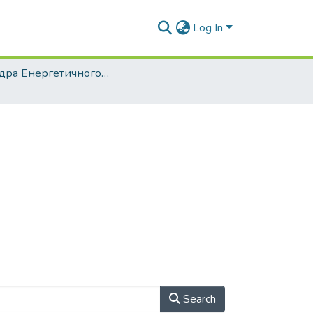
Log In
Кафедра Енергетичного інжинірингу та робототехнічних систем (ЕІтаРС)
Search