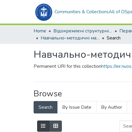
Communities & Collections
All of DSp
Home
Відокремлені структурні підрозділи НУК ім. адм. Макарова
Навчально-методичні матеріали (ЕІтаРС)
Search
Навчально-методичні
Permanent URI for this collection
https://eir.n
Browse
Search
By Issue Date
By Author