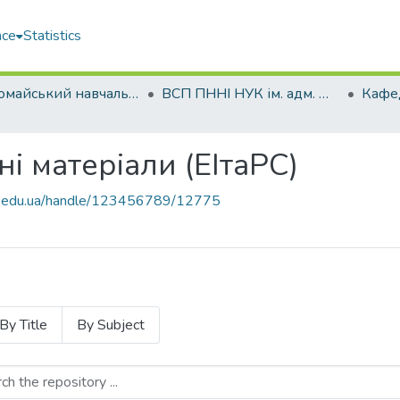
ace
Statistics
Первомайський навчально-науковий інститут НУК ім. адм. Макарова (ПННІ НУК)
ВСП ПННІ НУК ім. адм. Макарова
 матеріали (ЕІтаРС)
uos.edu.ua/handle/123456789/12775
By Title
By Subject