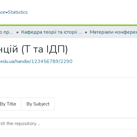
ace
Statistics
Факультет морського права (ФМП)
Кафедра теорії та історії держави та права (Т та ІДП)
ій (Т та ІДП)
uos.edu.ua/handle/123456789/2290
By Title
By Subject