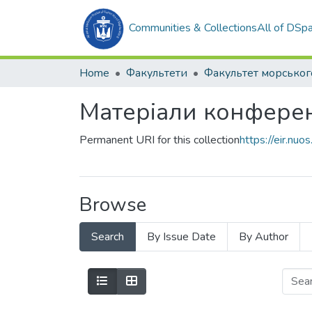
Communities & Collections
All of DSp
Home
Факультети
Матеріали конференц
Permanent URI for this collection
https://eir.n
Browse
Search
By Issue Date
By Author