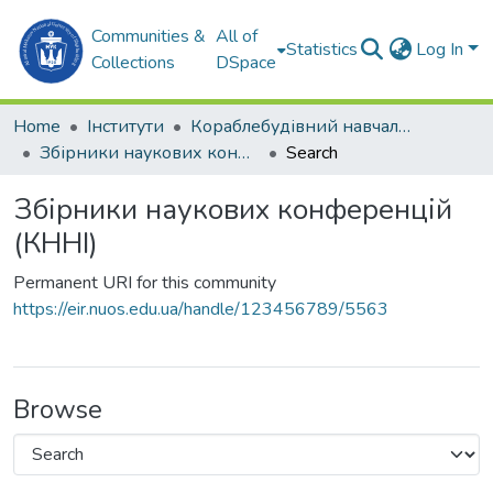
Communities &
All of
Statistics
Log In
Collections
DSpace
Home
Інститути
Кораблебудівний навчально-науковий інститут (КННІ)
Збірники наукових конференцій (КННІ)
Search
Збірники наукових конференцій
(КННІ)
Permanent URI for this community
https://eir.nuos.edu.ua/handle/123456789/5563
Browse