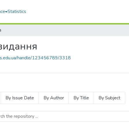
ace
Statistics
h
 видання
nuos.edu.ua/handle/123456789/3318
By Issue Date
By Author
By Title
By Subject