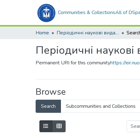
Communities & Collections
All of DSp
Home
Періодичні наукові видання
Searc
Періодичні наукові
Permanent URI for this community
https://eir.
Browse
Search
Subcommunities and Collections