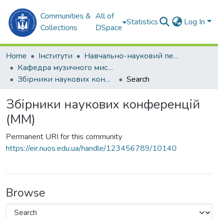
Communities &
All of
Statistics
Log In
Collections
DSpace
Home
Інститути
Навчально-науковий педагогічний інститут ім. В. О. Сухомлинського (ННПІ ім. В.О. Сухомлинського)
Кафедра музичного мистецтва (ММ)
Збірники наукових конференцій (ММ)
Search
Збірники наукових конференцій
(ММ)
Permanent URI for this community
https://eir.nuos.edu.ua/handle/123456789/10140
Browse