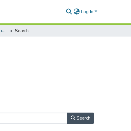
Log In
Збірники наукових конференцій (СтаІО)
Search
Search