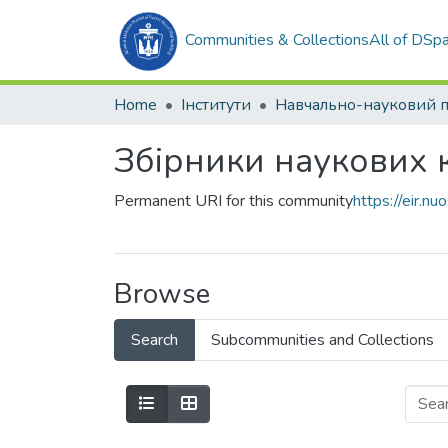
Communities & Collections
All of DSp
Home
Інститути
Збірники наукових 
Permanent URI for this community
https://eir.
Browse
Search
Subcommunities and Collections