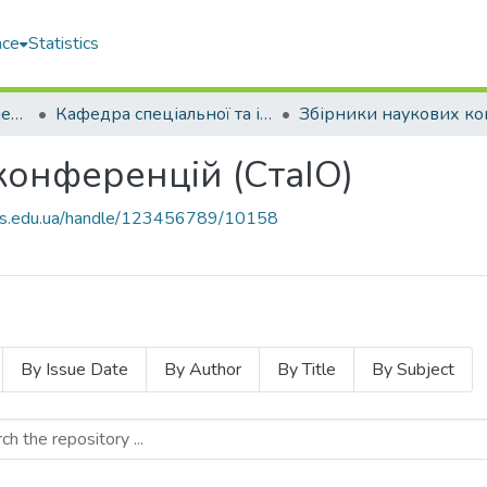
ace
Statistics
Навчально-науковий педагогічний інститут ім. В. О. Сухомлинського (ННПІ ім. В.О. Сухомлинського)
Кафедра спеціальної та інклюзивної освіти (СтаІО)
конференцій (СтаІО)
nuos.edu.ua/handle/123456789/10158
By Issue Date
By Author
By Title
By Subject