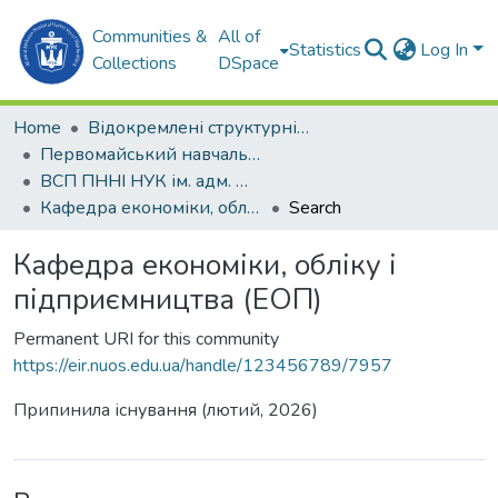
Communities &
All of
Statistics
Log In
Collections
DSpace
Home
Відокремлені структурні підрозділи НУК ім. адм. Макарова
Первомайський навчально-науковий інститут НУК ім. адм. Макарова (ПННІ НУК)
ВСП ПННІ НУК ім. адм. Макарова
Кафедра економіки, обліку і підприємництва (ЕОП)
Search
Кафедра економіки, обліку і
підприємництва (ЕОП)
Permanent URI for this community
https://eir.nuos.edu.ua/handle/123456789/7957
Припинила існування (лютий, 2026)