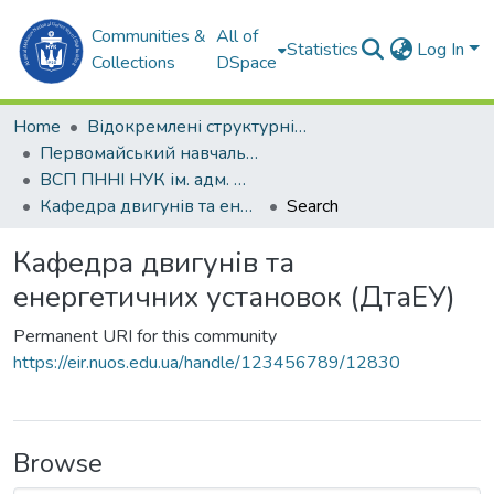
Communities &
All of
Statistics
Log In
Collections
DSpace
Home
Відокремлені структурні підрозділи НУК ім. адм. Макарова
Первомайський навчально-науковий інститут НУК ім. адм. Макарова (ПННІ НУК)
ВСП ПННІ НУК ім. адм. Макарова
Кафедра двигунів та енергетичних установок (ДтаЕУ)
Search
Кафедра двигунів та
енергетичних установок (ДтаЕУ)
Permanent URI for this community
https://eir.nuos.edu.ua/handle/123456789/12830
Browse