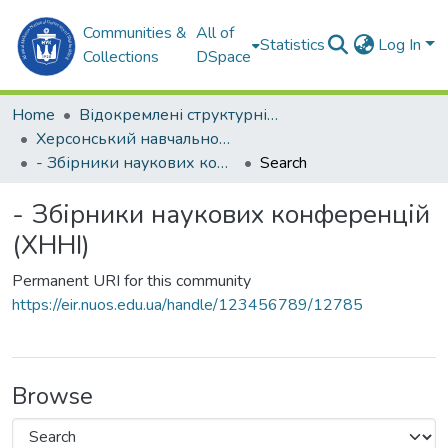
Communities &
All of
Statistics
Log In
Collections
DSpace
Home
Відокремлені структурні підрозділи НУК ім. адм. Макарова
Херсонський навчально-науковий інститут НУК ім. адм. Макарова (ХННІ НУК)
- Збірники наукових конференцій (ХННІ)
Search
- Збірники наукових конференцій
(ХННІ)
Permanent URI for this community
https://eir.nuos.edu.ua/handle/123456789/12785
Browse