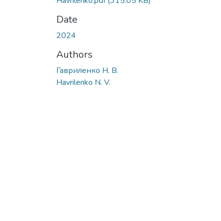
Havrilenko.pdf
(315.05 KB)
Date
2024
Authors
Гавриленко Н. В.
Havrilenko N. V.