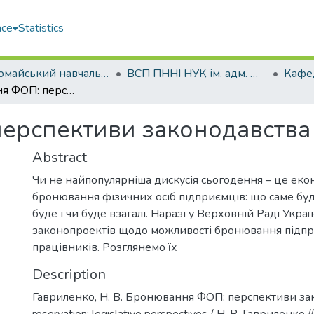
ace
Statistics
Первомайський навчально-науковий інститут НУК ім. адм. Макарова (ПННІ НУК)
ВСП ПННІ НУК ім. адм. Макарова
Бронювання ФОП: перспективи законодавства
ерспективи законодавства
Abstract
Чи не найпопулярніша дискусія сьогодення – це еко
бронювання фізичних осіб підприємців: що саме буде
буде і чи буде взагалі. Наразі у Верховній Раді Украї
законопроектів щодо можливості бронювання підпри
працівників. Розглянемо їх
Description
Гавриленко, Н. В. Бронювання ФОП: перспективи за