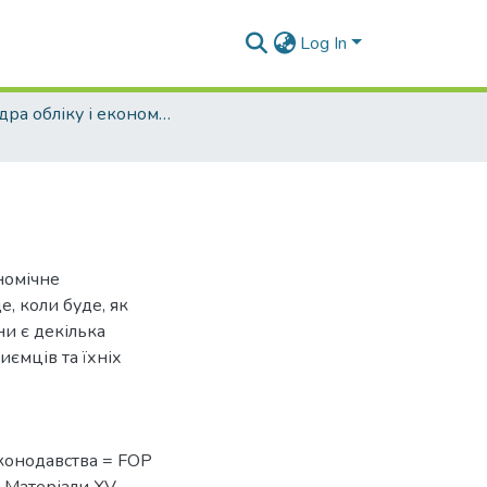
Log In
Кафедра обліку і економічного аналізу (ОЕА)
номічне
, коли буде, як
ни є декілька
ємців та їхніх
конодавства = FOP