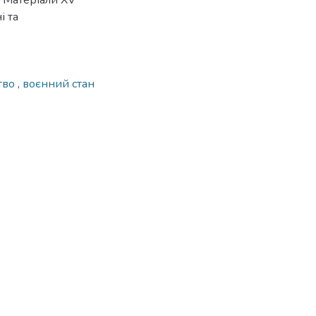
 // Матеріали ХV
і та
тво
,
воєнний стан