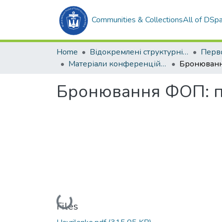
Communities & Collections
All of DSp
Home
Відокремлені структурні підрозділи НУК ім. адм. Макарова
Матеріали конференцій (ОЕА)
Бронювання ФОП: п
Loading...
Files