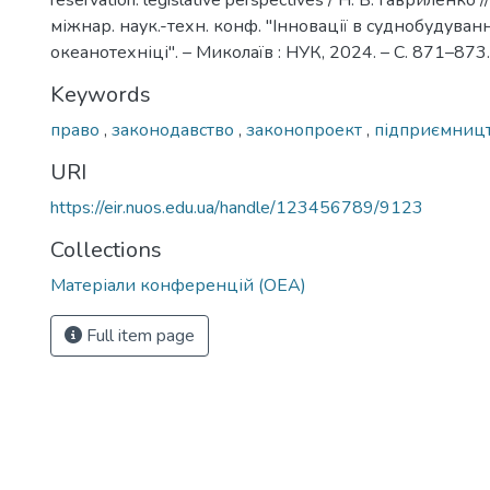
reservation: legislative perspectives / Н. В. Гавриленко
міжнар. наук.-техн. конф. "Інновації в суднобудуванн
океанотехніці". – Миколаїв : НУК, 2024. – С. 871–873.
Keywords
право
,
законодавство
,
законопроект
,
підприємниц
URI
https://eir.nuos.edu.ua/handle/123456789/9123
Collections
Матеріали конференцій (ОЕА)
Full item page