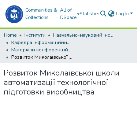
Communities &
All of
Statistics
Log In
Collections
DSpace
Home
Інститути
Навчально-науковий інститут комп'ютерних наук та управління проектами (ННІКНУП)
Кафедра інформаційних управляючих систем та технологій (ІУСтаТ)
Матеріали конференцій (ІУСтаТ)
Розвиток Миколаївської школи автоматизації технологічної підготовки виробництва
Розвиток Миколаївської школи
автоматизації технологічної
підготовки виробництва