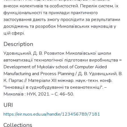
внесок колективів та особистостей. Перелік систем, їх
функціональності та приклади практичного
застосування дають змогу прослідити за результатами
досліджень та розробок Миколаївських науковців у
цій сфері.
Description
Удовицький, Д. В. Розвиток Миколаївської школи
автоматизації технологічної підготовки виробництва =
Development of Mykolaiv school of Computer Aided
Manufacturing and Process Planning / Д. В. Удовицький, В.
К. Партас // Матеріали XII міжнар. наук.-техн. конф.
"Інновації в суднобудуванні та океанотехніці". –
Миколаїв : НУК, 2021. – С. 46–50.
URI
https://eir.nuos.edu.ua/handle/123456789/7181
Collections