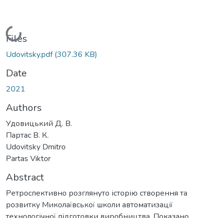
Loading...
Files
Udovitsky.pdf
(307.36 KB)
Date
2021
Authors
Удовицький Д. В.
Партас В. К.
Udovitsky Dmitro
Partas Viktor
Abstract
Ретроспективно розглянуто історію створення та
розвитку Миколаївської школи автоматизації
технологічної підготовки виробництва. Показано