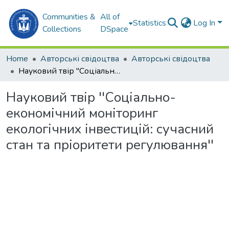
Communities &
All of
Statistics
Log In
Collections
DSpace
Home
Авторські свідоцтва
Авторські свідоцтва
Науковий твір ''Соціально-економічний моніторинг екологічних інвестицій: сучасний стан та пріоритети регулювання''
Науковий твір ''Соціально-
економічний моніторинг
екологічних інвестицій: сучасний
стан та пріоритети регулювання''