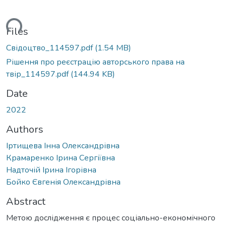
ading...
Files
Свідоцтво_114597.pdf
(1.54 MB)
Рішення про реєстрацію авторського права на
твір_114597.pdf
(144.94 KB)
Date
2022
Authors
Іртищева Інна Олександрівна
Крамаренко Ірина Сергіївна
Надточій Ірина Ігорівна
Бойко Євгенія Олександрівна
Abstract
Метою дослідження є процес соціально-економічного