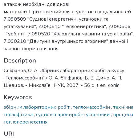
а також необхідні довідкові
матеріали. Призначений для студентів спеціальностей
7.090509 "Суднові енергетичні установки та
устаткування", 7.090510 "Теплоенергетика", 7.090506
"Турбіни", 7.090520 "Холодильні машини та установки",
7.090210 "Двигуни внутрішнього згоряння" денної і
заочної форм навчання.
Description
Єпіфанов, О. А. Збірник лабораторних робіт з курсу
"Тепломасообмін" / О. А. Єпіфанов, Б. В. Димо, А. П.
Шевцов. - Миколаїв : НУК, 2007. - 56 с. + ел. копія.
Keywords
збірник лабораторних робіт
,
тепломасообмін
,
технічна
теплофізика
,
суднові паровиробні установки
,
процеси
теплоперенесення
URI