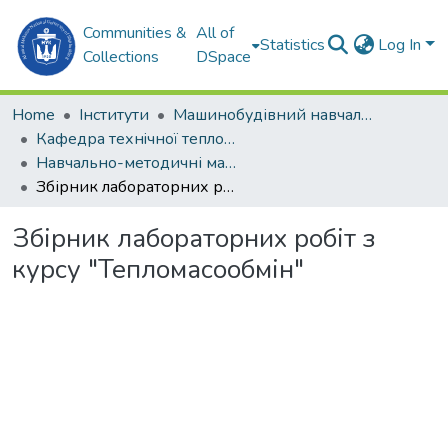
Communities &
All of
Statistics
Log In
Collections
DSpace
Home
Інститути
Машинобудівний навчально-науковий інститут (МННІ)
Кафедра технiчної теплофiзики i суднових паровиробних установок (ТТіСПУ)
Навчально-методичні матеріали (ТТіСПУ)
Збірник лабораторних робіт з курсу "Тепломасообмін"
Збірник лабораторних робіт з
курсу "Тепломасообмін"