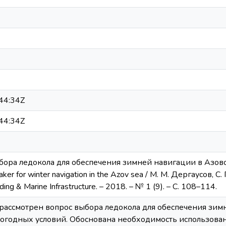
44:34Z
44:34Z
ра ледокола для обеспечения зимней навигации в Азовском
eaker for winter navigation in the Azov sea / М. М. Дергаусов, С
ding & Marine Infrastructure. – 2018. – № 1 (9). – С. 108–114.
 рассмотрен вопрос выбора ледокола для обеспечения зим
погодных условий. Обоснована необходимость использова