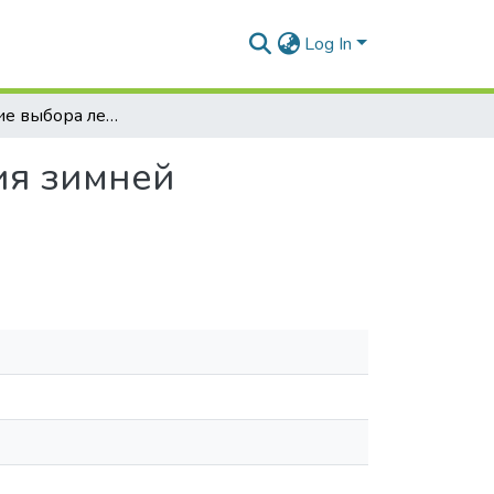
Log In
Обоснование выбора ледокола для обеспечения зимней навигации в Азовском море
ия зимней