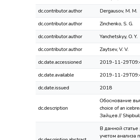
dc.contributor.author
Dergausov, M. M.
dc.contributor.author
Zinchenko, S. G.
dc.contributor.author
Yanchetskyy, O. Y.
dc.contributor.author
Zaytsev, V. V.
dc.date.accessioned
2019-11-29T09:
dc.date.available
2019-11-29T09:
dc.date.issued
2018
Обоснование выбо
dc.description
choice of an icebr
Зайцев // Shipbuil
В данной статье
учетом анализа 
dc.description.abstract