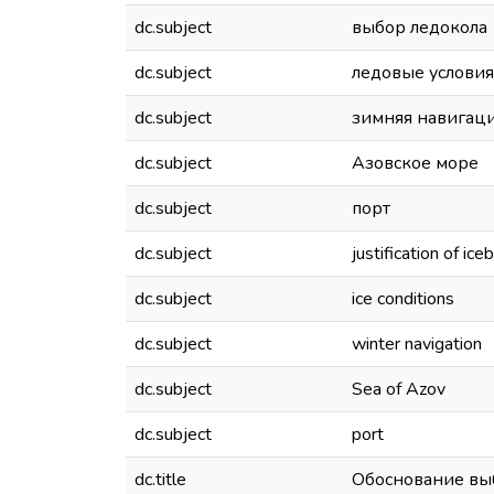
dc.subject
выбор ледокола
dc.subject
ледовые условия
dc.subject
зимняя навигац
dc.subject
Азовское море
dc.subject
порт
dc.subject
justification of ice
dc.subject
ice conditions
dc.subject
winter navigation
dc.subject
Sea of Azov
dc.subject
port
dc.title
Обоснование выб