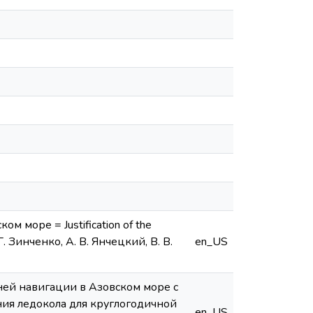
 море = Justification of the
. Г. Зинченко, А. В. Янчецкий, В. В.
en_US
ней навигации в Азовском море с
ния ледокола для круглогодичной
en_US