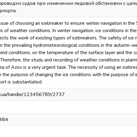
проводки судов при изменении ледовой обстановки с це
рпорта.
e issue of choosing an icebreaker to ensure winter navigation in the
s of weather conditions. In winter navigation, ice conditions in t
ects the work of existing types of icebreakers. The safety of ice 
n the prevailing hydrometeorological conditions in the autumn-wi
nd conditions, on the temperature of the surface layer and the sa
 Therefore, the study and recording of weather conditions in planni
Sea of Azov is a very urgent task. The necessity of using an icebr
th the purpose of changing the ice conditions with the purpose of 
ort is substantiated.
edu.ua/handle/123456789/2737
.484