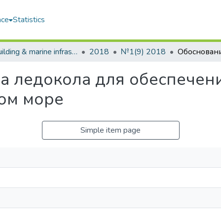
ace
Statistics
Shipbuilding & marine infrastructure
2018
№1(9) 2018
а ледокола для обеспечен
ом море
Simple item page