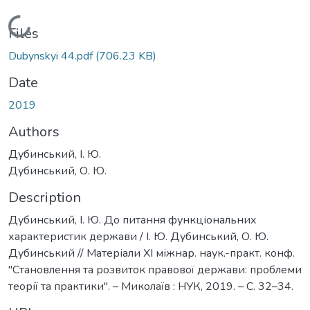
Loading...
Files
Dubynskyi 44.pdf
(706.23 KB)
Date
2019
Authors
Дубинський, І. Ю.
Дубинський, О. Ю.
Description
Дубинський, І. Ю. До питання функціональних
характеристик держави / І. Ю. Дубинський, О. Ю.
Дубинський // Матеріали ХІ міжнар. наук.-практ. конф.
"Становлення та розвиток правової держави: проблеми
теорії та практики". – Миколаїв : НУК, 2019. – С. 32–34.