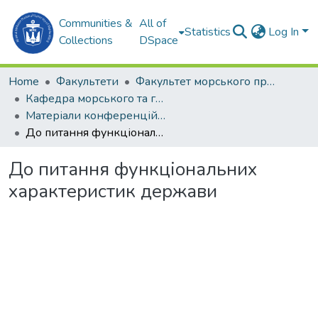
Communities &
All of
Statistics
Log In
Collections
DSpace
Home
Факультети
Факультет морського права (ФМП)
Кафедра морського та господарського права (М та ГП)
Матеріали конференцій (М та ГП)
До питання функціональних характеристик держави
До питання функціональних
характеристик держави