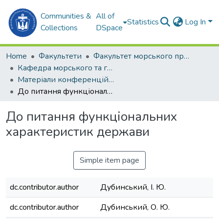
Communities &
All of
Statistics
Log In
Collections
DSpace
Home
Факультети
Факультет морського права (ФМП)
Кафедра морського та господарського права (М та ГП)
Матеріали конференцій (М та ГП)
До питання функціональних характеристик держави
До питання функціональних
характеристик держави
Simple item page
dc.contributor.author
Дубинський, І. Ю.
dc.contributor.author
Дубинський, О. Ю.