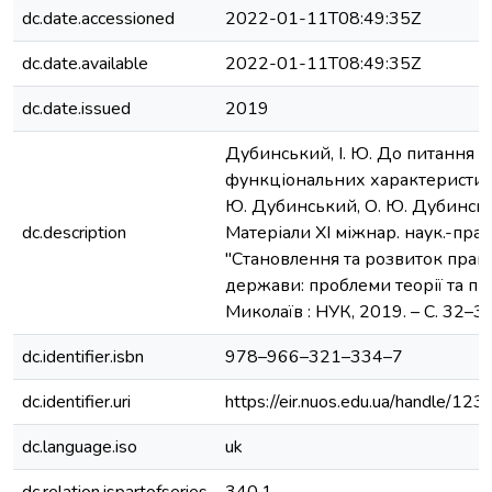
dc.date.accessioned
2022-01-11T08:49:35Z
dc.date.available
2022-01-11T08:49:35Z
dc.date.issued
2019
Дубинський, І. Ю. До питання
функціональних характеристик 
Ю. Дубинський, О. Ю. Дубинськ
dc.description
Матеріали ХІ міжнар. наук.-прак
"Становлення та розвиток прав
держави: проблеми теорії та пр
Миколаїв : НУК, 2019. – С. 32–34
dc.identifier.isbn
978–966–321–334–7
dc.identifier.uri
https://eir.nuos.edu.ua/handle/1
dc.language.iso
uk