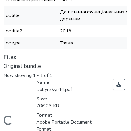
dc.relation.ispartofseries
340.1
До питання функціональних ха
dc.title
держави
dc.title2
2019
dc.type
Thesis
Files
Original bundle
Now showing
1 - 1 of 1
Name:
Dubynskyi 44.pdf
Size:
706.23 KB
Format:
Loading...
Adobe Portable Document
Format