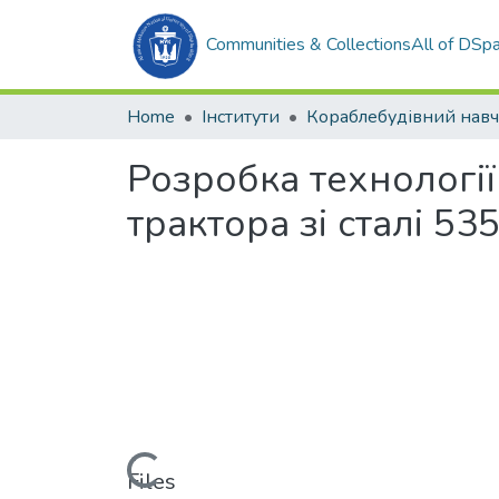
Communities & Collections
All of DSp
Home
Інститути
Розробка технології
трактора зі сталі 5
Loading...
Files