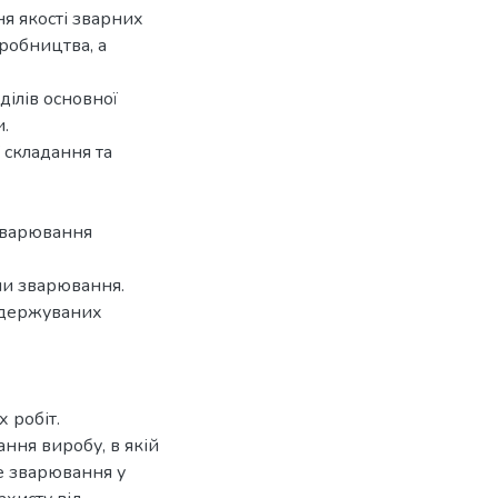
я якості зварних
иробництва, а
ділів основної
и.
 складання та
 зварювання
ми зварювання.
 одержуваних
 робіт.
ння виробу, в якій
е зварювання у