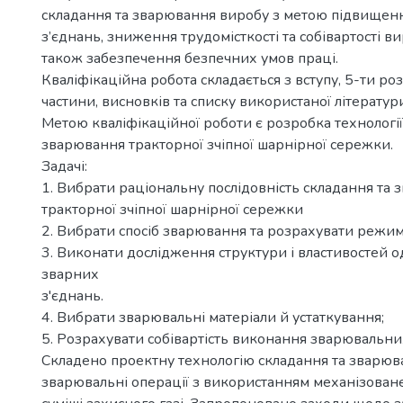
складання та зварювання виробу з метою підвищенн
з’єднань, зниження трудомісткості та собівартості в
також забезпечення безпечних умов праці.
Кваліфікаційна робота складається з вступу, 5-ти роз
частини, висновків та списку використаної літератур
Метою кваліфікаційної роботи є розробка технології
зварювання тракторної зчіпної шарнірної сережки.
Задачі:
1. Вибрати раціональну послідовність складання та
тракторної зчіпної шарнірної сережки
2. Вибрати спосіб зварювання та розрахувати режи
3. Виконати дослідження структури і властивостей
зварних
з'єднань.
4. Вибрати зварювальні матеріали й устаткування;
5. Розрахувати собівартість виконання зварювальних
Складено проектну технологію складання та зварюва
зварювальні операції з використанням механізован