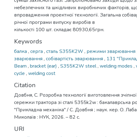
суміші захисного газі. Запропоновано заходи щодо з
небезпечних та шкідливих виробничих факторів, щ
впровадження проектної технології. Загальна собів
річної програми випуску виробів в
кількості 100 шт. складає 80930,65грн.
Keywords
балка
,
серга
,
сталь S355K2W
,
режими зварювання
зварювання
,
собівартість зварювання
,
131 ''Прикла
Beam
,
bracket (ear)
,
S355K2W steel
,
welding modes
,
cycle
,
welding cost
Citation
Довбня, С. Розробка технології виготовлення зчіпно
сережки трактора зі сталі 5355k2w : бакалаврська ро
''Прикладна механіка'' / С. Довбня ; наук. кер. О. Лаба
Миколаїв : НУК, 2026. – 82 с.
URI