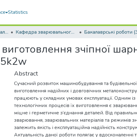
ace
Statistics
Кораблебудівний навчально-науковий інститут (КННІ)
Кафедра зварювального виробництва (ЗВ)
Бакалаврські роботи (
 виготовлення зчіпної шар
355k2w
Abstract
Сучасний розвиток машинобудування та будівельної 
виготовлення надійних і довговічних металоконструк
працюють у складних умовах експлуатації. Одним із
технологічних процесів їх виготовлення є зварюванн
міцне і герметичне з’єднання деталей. Від правильн
зварювання, зварювальних матеріалів та режимів 
залежить якість і експлуатаційна надійність конструк
Актуальність даної роботи полягає у вдосконаленні т