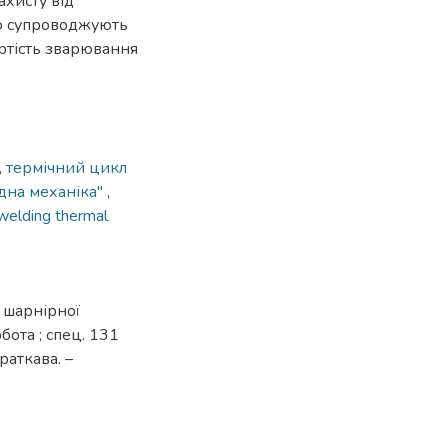
ахисту від
о супроводжують
артість зварювання
,
термічний цикл
дна механіка''
,
welding thermal
ї шарнірної
бота ; спец. 131
раткава. –