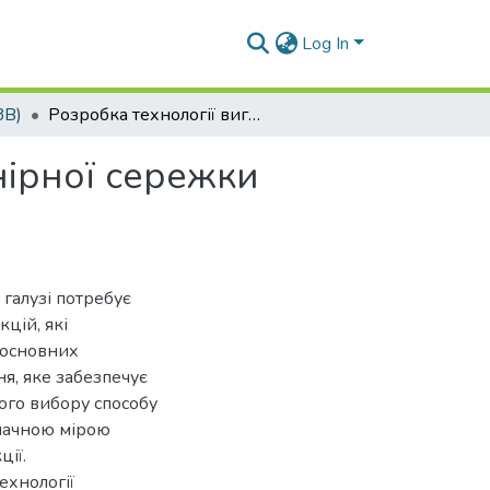
Log In
ЗВ)
Розробка технології виготовлення зчіпної шарнірної сережки трактора зі сталі 5355k2w
нірної сережки
галузі потребує
цій, які
 основних
я, яке забезпечує
ого вибору способу
значною мірою
ції.
ехнології