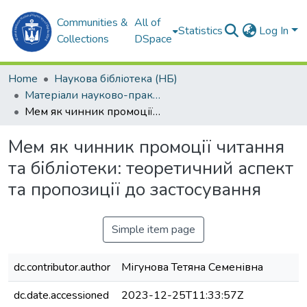
Communities &
All of
Statistics
Log In
Collections
DSpace
Home
Наукова бібліотека (НБ)
Матеріали науково-практичних заходів (НБ)
Мем як чинник промоції читання та бібліотеки: теоретичний аспект та пропозиції до застосування
Мем як чинник промоції читання
та бібліотеки: теоретичний аспект
та пропозиції до застосування
Simple item page
dc.contributor.author
Мігунова Тетяна Семенівна
dc.date.accessioned
2023-12-25T11:33:57Z