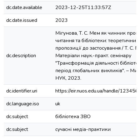
dc.date.available
2023-12-25T11:33:57Z
dc.date.issued
2023
Мігунова, Т. С. Мем як чинник пром
читання та бібліотеки: теоретичний 
пропозиції до застосування / Т. С. М
dc.description
Матеріали наук.-практ. семінару
"Трансформація діяльності бібліоте
період глобальних викликів". – Мико
НУК, 2023.
dc.identifier.uri
https://eir.nuos.edu.ua/handle/1234
dc.language.iso
uk
dc.subject
бібліотека ЗВО
dc.subject
сучасні медіа-практики