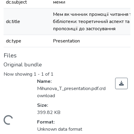
dc.subject
меми
Мем як чинник промоції читання та
dc.title
бібліотеки: теоретичний аспект та
пропозиції до застосування
dc.type
Presentation
Files
Original bundle
Now showing
1 - 1 of 1
Name:
Mihunova_Т_presentation.pdf.crd
ownload
Size:
399.82 KB
Loading...
Format:
Unknown data format