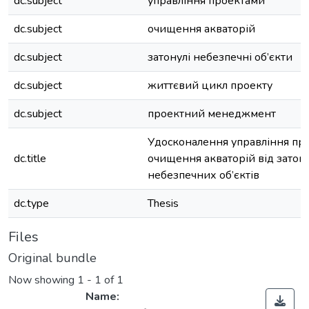
dc.subject
управління проектами
dc.subject
очищення акваторій
dc.subject
затонулі небезпечні об’єкти
dc.subject
життєвий цикл проекту
dc.subject
проектний менеджмент
Удосконалення управління пр
dc.title
очищення акваторій від затон
небезпечних об’єктів
dc.type
Thesis
Files
Original bundle
Now showing
1 - 1 of 1
Name: