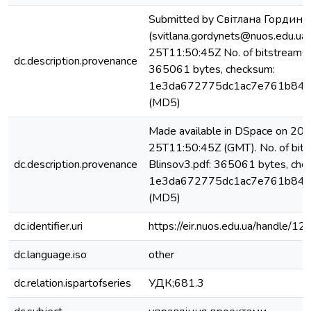
Submitted by Світлана Гордин
(svitlana.gordynets@nuos.edu.ua
25T11:50:45Z No. of bitstreams: 
dc.description.provenance
365061 bytes, checksum:
1e3da672775dc1ac7e761b84d
(MD5)
Made available in DSpace on 20
25T11:50:45Z (GMT). No. of bits
dc.description.provenance
Blinsov3.pdf: 365061 bytes, che
1e3da672775dc1ac7e761b84d
(MD5)
dc.identifier.uri
https://eir.nuos.edu.ua/handle
dc.language.iso
other
dc.relation.ispartofseries
УДК;681.3