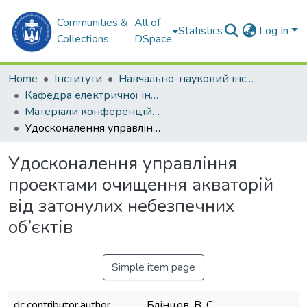
Communities &
All of
Statistics
Log In
Collections
DSpace
Home
Інститути
Навчально-науковий інститут автоматики та електротехніки (ННІАЕ)
Кафедра електричної інженерії суднових та роботизованих комплексів (ЕІС та РК)
Матеріали конференцій (ЕІС та РК)
Удосконалення управління проектами очищення акваторій від затонулих небезпечних об’єктів
Удосконалення управління
проектами очищення акваторій
від затонулих небезпечних
об’єктів
Simple item page
dc.contributor.author
Блінцов, В. С.