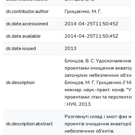
dc.contributor.author
Грицаєнко, М. Г.
dc.date.accessioned
2014-04-25T11:50:45Z
dc.date.available
2014-04-25T11:50:45Z
dc.date.issued
2013
Блінцов, В. С. Удосконалення 
проектами очищення акваторі
затонулих небезпечних об’єктів
dc.description
Блінцов, М. Г. Грицаєнко // Ма
міжнар. наук.-практ. конф. "Уп
проектами: стан та перспектив
: НУК, 2013.
Розглянуті склад і зміст фаз ж
dc.description.abstract
проектів очищення акваторій 
небезпечних об’єктів.