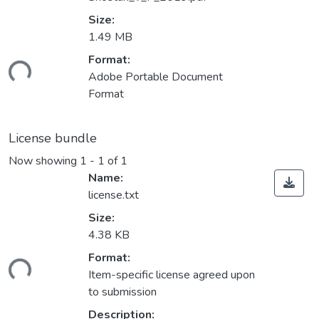
Size:
1.49 MB
Format:
ding...
Adobe Portable Document
Format
License bundle
Now showing
1 - 1 of 1
Name:
license.txt
Size:
4.38 KB
Format:
ding...
Item-specific license agreed upon
to submission
Description: