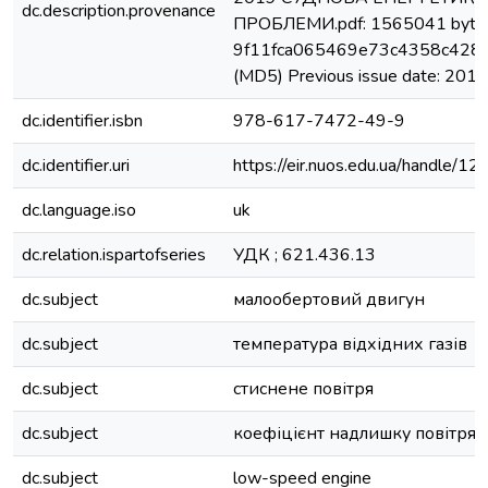
dc.description.provenance
ПРОБЛЕМИ.pdf: 1565041 bytes
9f11fca065469e73c4358c428
(MD5) Previous issue date: 2019
dc.identifier.isbn
978-617-7472-49-9
dc.identifier.uri
https://eir.nuos.edu.ua/handle
dc.language.iso
uk
dc.relation.ispartofseries
УДК ; 621.436.13
dc.subject
малообертовий двигун
dc.subject
температура відхідних газів
dc.subject
стиснене повітря
dc.subject
коефіцієнт надлишку повітря
dc.subject
low-speed engine