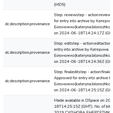
(MD5)
Step: reviewstep - action:review
for entry into archive by Катерин
dc.description.provenance
Білоножко(kateryna.bilonozhko@
on 2024-06-18T14:24:17Z (GM
Step: editstep - action:editactio
entry into archive by Катерина
dc.description.provenance
Білоножко(kateryna.bilonozhko@
on 2024-06-18T14:24:36Z (GM
Step: finaleditstep - action:finaled
Approved for entry into archive 
dc.description.provenance
Білоножко(kateryna.bilonozhko@
on 2024-06-18T14:25:15Z (GM
Made available in DSpace on 20
18T14:25:15Z (GMT). No. of bits
2019 CУДНОВА ЕНЕРГЕТИКА