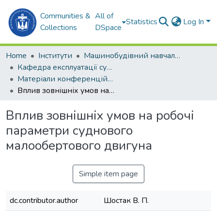
Communities &
All of
Statistics
Log In
Collections
DSpace
Home
Інститути
Машинобудівний навчально-науковий інститут (МННІ)
Кафедра експлуатації суднових енергетичних установок та теплоенергетики (ЕСЕУтаТЕ)
Матеріали конференцій (ЕСЕУтаТЕ)
Вплив зовнішніх умов на робочі параметри суднового малообертового двигуна
Вплив зовнішніх умов на робочі
параметри суднового
малообертового двигуна
Simple item page
dc.contributor.author
Шостак В. П.