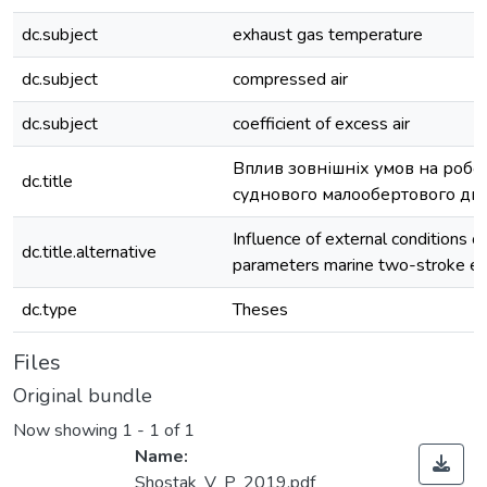
dc.subject
exhaust gas temperature
dc.subject
compressed air
dc.subject
coefficient of excess air
Вплив зовнішніх умов на робо
dc.title
суднового малообертового дв
Influence of external conditions o
dc.title.alternative
parameters marine two-stroke en
dc.type
Theses
Files
Original bundle
Now showing
1 - 1 of 1
Name:
Shostak_V_P_2019.pdf