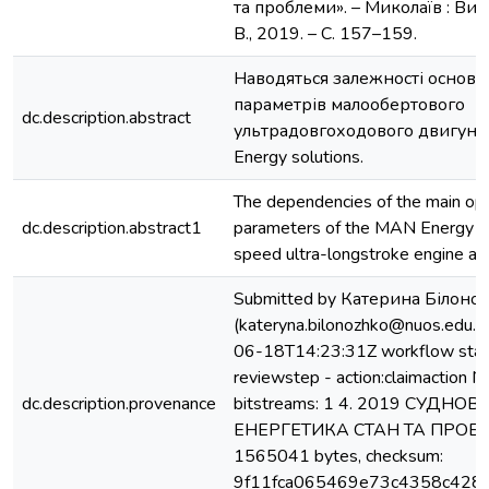
та проблеми». – Миколаїв : Вид
В., 2019. – С. 157–159.
Наводяться залежності основ
параметрів малообертового
dc.description.abstract
ультрадовгоходового двигуна
Energy solutions.
The dependencies of the main op
dc.description.abstract1
parameters of the MAN Energy so
speed ultra-longstroke engine are
Submitted by Катерина Білоно
(kateryna.bilonozhko@nuos.edu.u
06-18T14:23:31Z workflow star
reviewstep - action:claimaction No
dc.description.provenance
bitstreams: 1 4. 2019 CУДНОВ
ЕНЕРГЕТИКА СТАН ТА ПРОБЛ
1565041 bytes, checksum:
9f11fca065469e73c4358c428