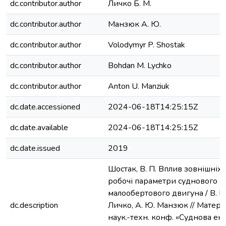
dc.contributor.author
Личко Б. М.
dc.contributor.author
Манзюк А. Ю.
dc.contributor.author
Volodymyr P. Shostak
dc.contributor.author
Bohdan M. Lychko
dc.contributor.author
Anton U. Manziuk
dc.date.accessioned
2024-06-18T14:25:15Z
dc.date.available
2024-06-18T14:25:15Z
dc.date.issued
2019
Шостак, В. П. Вплив зовнішніх
робочі параметри суднового
малообертового двигуна / В. П.
dc.description
Личко, А. Ю. Манзюк // Матері
наук.-техн. конф. «Cуднова ен