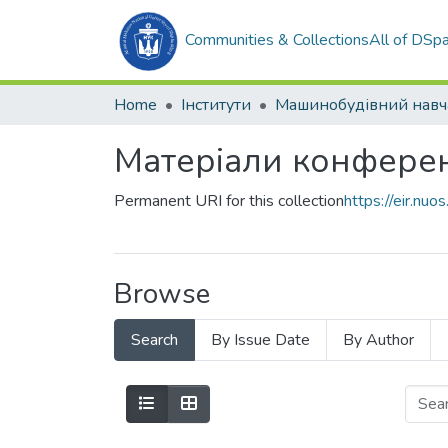
Communities & Collections
All of DSp
Home
Інститути
Матеріали конферен
Permanent URI for this collection
https://eir.n
Browse
Search
By Issue Date
By Author