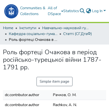
Communities &
All of
Statistics
Log In
Collections
DSpace
Home
Інститути
Навчально-науковий гуманітарний інститут (ННГІ)
Кафедра соціально-гуманітарних дисциплін та філософії (СГДтаФ)
Статті (СГДтаФ)
Роль фортеці Очакова в період російсько-турецької війни 1787-1791 рр.
Роль фортеці Очакова в період
російсько-турецької війни 1787-
1791 рр.
Simple item page
dc.contributor.author
Рачков, О. М.
dc.contributor.author
Rachkov, A. N.