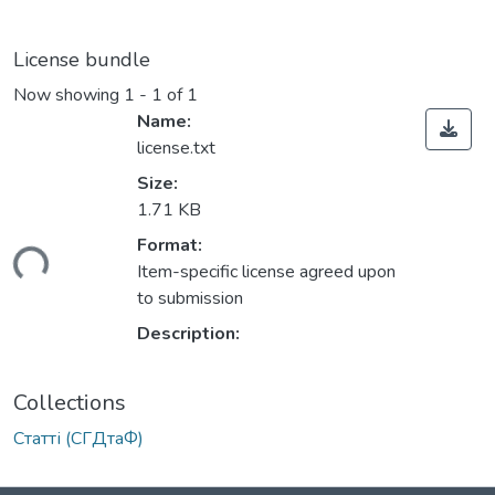
License bundle
Now showing
1 - 1 of 1
Name:
license.txt
Size:
1.71 KB
Format:
ding...
Item-specific license agreed upon
to submission
Description:
Collections
Статті (СГДтаФ)