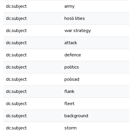
dc.subject
army
dc.subject
hosli lities
dc.subject
war strategy
dc.subject
attack
dc.subject
defence
dc.subject
politics
dc.subject
polisad
dc.subject
flank
dc.subject
fleet
dc.subject
background
dc.subject
storm