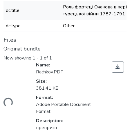
Роль фортеці Очакова в періо
dc.title
турецької війни 1787-1791 р
dc.type
Other
Files
Original bundle
Now showing
1 - 1 of 1
Name:
Rachkov.PDF
Size:
381.41 KB
Format:
ding...
Adobe Portable Document
Format
Description:
препринт