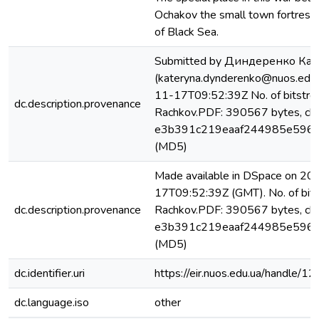
Ochakov the small town fortress
of Black Sea.
Submitted by Диндеренко Ка
(kateryna.dynderenko@nuos.edu.
11-17T09:52:39Z No. of bitstre
dc.description.provenance
Rachkov.PDF: 390567 bytes, ch
e3b391c219eaaf244985e596
(MD5)
Made available in DSpace on 2
17T09:52:39Z (GMT). No. of bits
dc.description.provenance
Rachkov.PDF: 390567 bytes, ch
e3b391c219eaaf244985e596
(MD5)
dc.identifier.uri
https://eir.nuos.edu.ua/handle
dc.language.iso
other