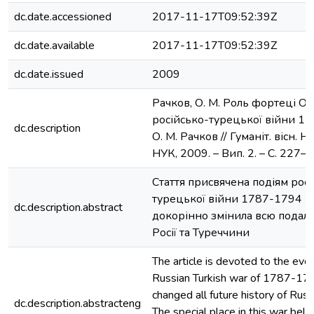
dc.date.accessioned
2017-11-17T09:52:39Z
dc.date.available
2017-11-17T09:52:39Z
dc.date.issued
2009
Рачков, О. М. Роль фортеці Оч
російсько-турецької війни 17
dc.description
О. М. Рачков // Гуманіт. вісн. Н
НУК, 2009. – Вип. 2. – С. 227–2
Стаття присвячена подіям рос
турецької війни 1787-1794 р
dc.description.abstract
докорінно змінила всю подаль
Росії та Туреччини
The article is devoted to the eve
Russian Turkish war of 1787-179
changed all future history of Russ
dc.description.abstracteng
The special place in this war bel