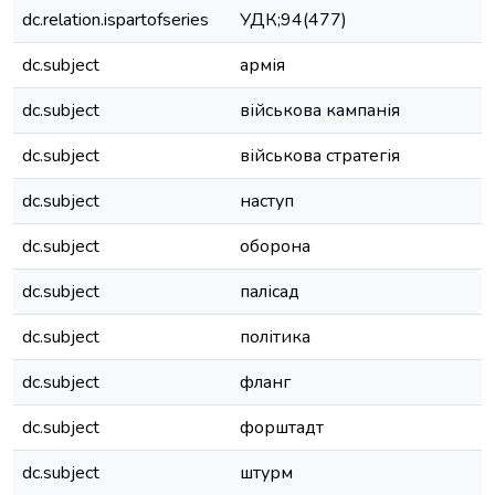
dc.relation.ispartofseries
УДК;94(477)
dc.subject
армія
dc.subject
військова кампанія
dc.subject
військова стратегія
dc.subject
наступ
dc.subject
оборона
dc.subject
палісад
dc.subject
політика
dc.subject
фланг
dc.subject
форштадт
dc.subject
штурм