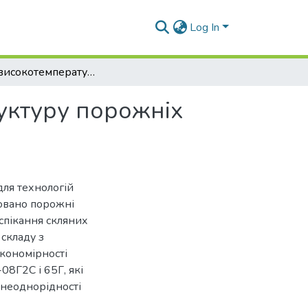
Log In
Вплив високотемпературних технологій на структуру порожніх мікросфер
уктуру порожніх
для технологій
совано порожні
спікання скляних
 складу з
акономірності
08Г2С і 65Г, які
 неоднорідності