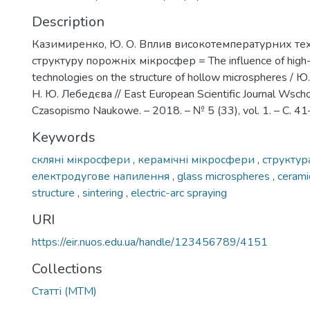
Description
Казимиренко, Ю. О. Вплив високотемпературних тех
структуру порожніх мікросфер = The influence of high
technologies on the structure of hollow microspheres / 
Н. Ю. Лебедєва // East European Scientific Journal Wsch
Czasopismo Naukowe. – 2018. – № 5 (33), vol. 1. – С. 41
Keywords
скляні мікросфери
,
керамічні мікросфери
,
структу
електродугове напилення
,
glass microspheres
,
cerami
structure
,
sintering
,
electric-arc spraying
URI
https://eir.nuos.edu.ua/handle/123456789/4151
Collections
Статті (МТМ)