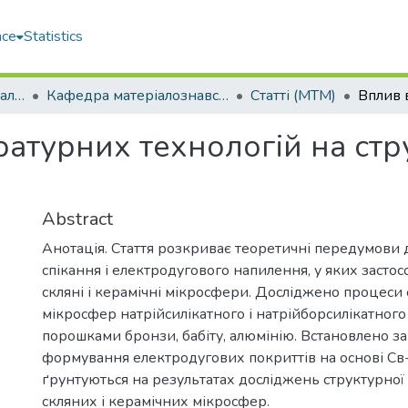
ace
Statistics
Кораблебудівний навчально-науковий інститут (КННІ)
Кафедра матеріалознавства і технології металів (МТМ)
Статті (МТМ)
атурних технологій на стр
Abstract
Анотація. Стаття розкриває теоретичні передумови 
спікання і електродугового напилення, у яких засто
скляні і керамічні мікросфери. Досліджено процеси 
мікросфер натрійсилікатного і натрійборсилікатного
порошками бронзи, бабіту, алюмінію. Встановлено з
формування електродугових покриттів на основі Св-
ґрунтуються на результатах досліджень структурної
скляних і керамічних мікросфер.