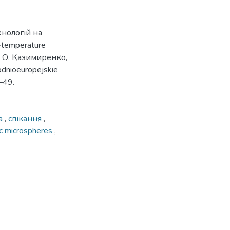
нологій на
-temperature
Ю. О. Казимиренко,
odnioeuropejskie
–49.
ра
,
спікання
,
c microspheres
,