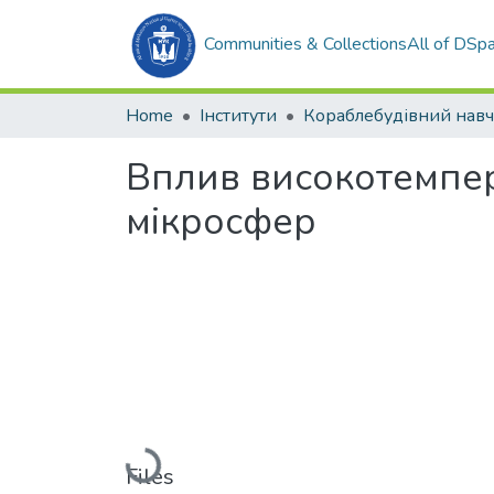
Communities & Collections
All of DSp
Home
Інститути
Вплив високотемпер
мікросфер
Loading...
Files