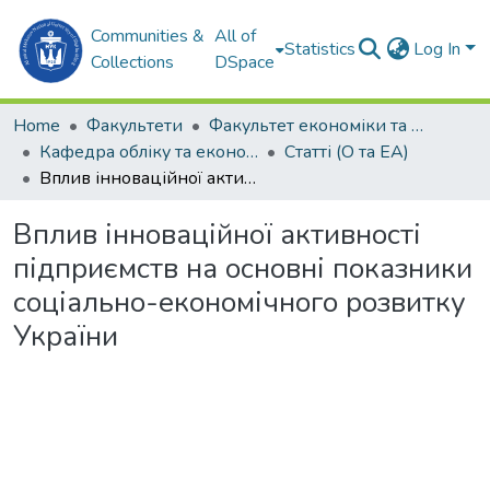
Communities &
All of
Statistics
Log In
Collections
DSpace
Home
Факультети
Факультет економіки та екології моря (ФЕЕМ)
Кафедра обліку та економічного аналізу (О та ЕА)
Статті (О та ЕА)
Вплив інноваційної активності підприємств на основні показники соціально-економічного розвитку України
Вплив інноваційної активності
підприємств на основні показники
соціально-економічного розвитку
України