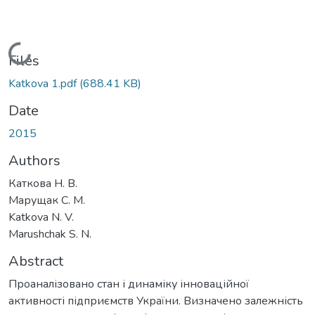
Loading...
Files
Katkova 1.pdf
(688.41 KB)
Date
2015
Authors
Каткова Н. В.
Марущак С. М.
Katkova N. V.
Marushchak S. N.
Abstract
Проаналізовано стан і динаміку інноваційної
активності підприємств України. Визначено залежність