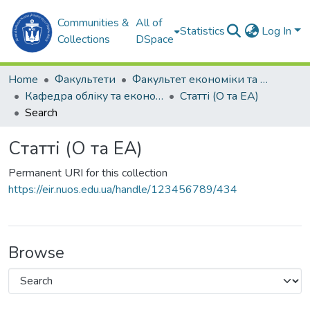
Communities &
All of
Statistics
Log In
Collections
DSpace
Home
Факультети
Факультет економіки та екології моря (ФЕЕМ)
Кафедра обліку та економічного аналізу (О та ЕА)
Статті (О та ЕА)
Search
Статті (О та ЕА)
Permanent URI for this collection
https://eir.nuos.edu.ua/handle/123456789/434
Browse