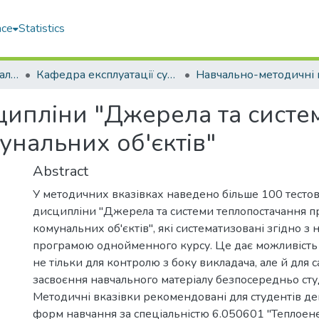
ace
Statistics
Машинобудівний навчально-науковий інститут (МННІ)
Кафедра експлуатації суднових енергетичних установок та теплоенергетики (ЕСЕУтаТЕ)
сципліни "Джерела та сист
унальних об'єктів"
Abstract
У методичних вказівках наведено більше 100 тестов
дисципліни "Джерела та системи теплопостачання п
комунальних об'єктів", які систематизовані згідно з
програмою однойменного курсу. Це дає можливість
не тільки для контролю з боку викладача, але й для
засвоєння навчального матеріалу безпосередньо ст
Методичні вказівки рекомендовані для студентів ден
форм навчання за спеціальністю 6.050601 "Теплоене