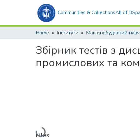
Communities & Collections
All of DSp
Home
Інститути
Збірник тестів з ди
промислових та ком
Loading...
Files