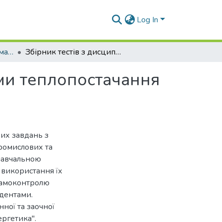
Log In
Навчально-методичні матеріали (ЕСЕУтаТЕ)
Збірник тестів з дисципліни "Джерела та системи теплопостачання промислових та комунальних об'єктів"
еми теплопостачання
их завдань з
ромислових та
 навчальною
 використання їх
 самоконтролю
удентами.
ної та заочної
ргетика".