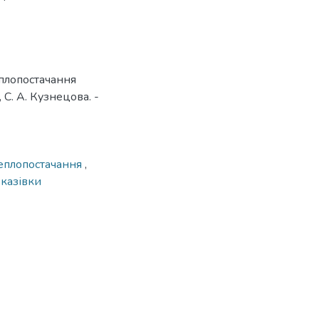
еплопостачання
 С. А. Кузнецова. -
еплопостачання
,
вказівки