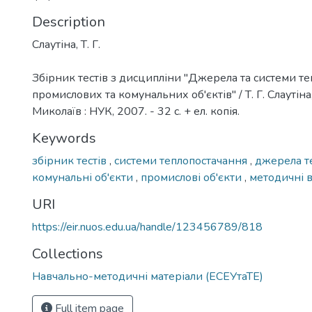
Description
Слаутіна, Т. Г.
Збірник тестів з дисципліни "Джерела та системи т
промислових та комунальних об'єктів" / Т. Г. Слаутіна,
Миколаїв : НУК, 2007. - 32 с. + ел. копія.
Keywords
збірник тестів
,
системи теплопостачання
,
джерела т
комунальні об'єкти
,
промислові об'єкти
,
методичні 
URI
https://eir.nuos.edu.ua/handle/123456789/818
Collections
Навчально-методичні матеріали (ЕСЕУтаТЕ)
Full item page