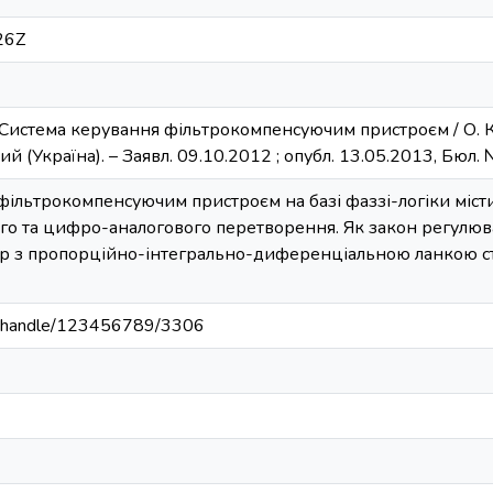
26Z
 Система керування фільтрокомпенсуючим пристроєм / О. К. 
ий (Україна). – Заявл. 09.10.2012 ; опубл. 13.05.2013, Бюл. 
ільтрокомпенсуючим пристроєм на базі фаззі-логіки містит
о та цифро-аналогового перетворення. Як закон регулюв
ор з пропорційно-інтегрально-диференціальною ланкою стр
.ua/handle/123456789/3306