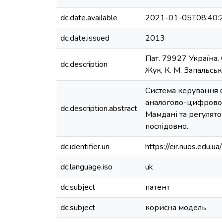
dc.date.available
2021-01-05T08:40:
dc.date.issued
2013
Пат. 79927 Україна.
dc.description
Жук, К. М. Запальськ
Система керування ф
аналогово-цифровог
dc.description.abstract
Мамдані та регулят
послідовно.
dc.identifier.uri
https://eir.nuos.edu
dc.language.iso
uk
dc.subject
патент
dc.subject
корисна модель