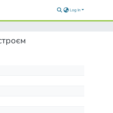
Log In
строєм