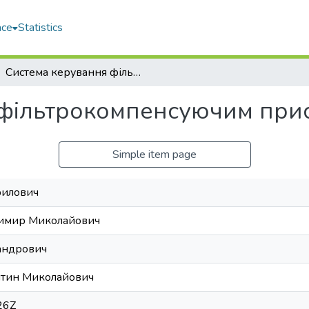
ace
Statistics
Система керування фільтрокомпенсуючим пристроєм
 фільтрокомпенсуючим при
Simple item page
рилович
димир Миколайович
андрович
нтин Миколайович
26Z