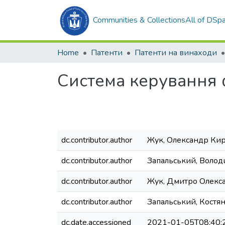
Communities & Collections
All of DSp
Home
Патенти
Патенти на винаходи
Система керування
dc.contributor.author
Жук, Олександр Ки
dc.contributor.author
Запальський, Воло
dc.contributor.author
Жук, Дмитро Олекс
dc.contributor.author
Запальський, Костя
dc.date.accessioned
2021-01-05T08:40: