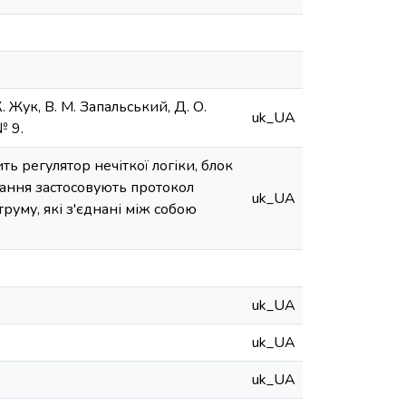
Жук, В. М. Запальський, Д. О.
uk_UA
№ 9.
ь регулятор нечіткої логіки, блок
ання застосовують протокол
uk_UA
уму, які з'єднані між собою
uk_UA
uk_UA
uk_UA