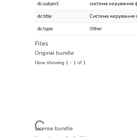
dc.subject
система керування
dc.title
Система керування
dc.type
Other
Files
Original bundle
Now showing
1 - 1 of 1
Loading...
License bundle