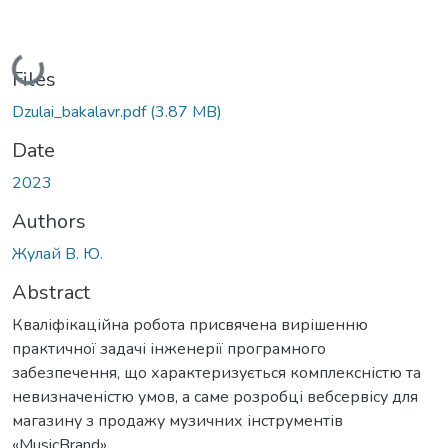
Loading...
Files
Dzulai_bakalavr.pdf
(3.87 MB)
Date
2023
Authors
Жулай В. Ю.
Abstract
Кваліфікаційна робота присвячена вирішенню
практичної задачі інженерії програмного
забезпечення, що характеризується комплексністю та
невизначеністю умов, а саме розробці вебсервісу для
магазину з продажу музичних інструментів
«MusicBrand».