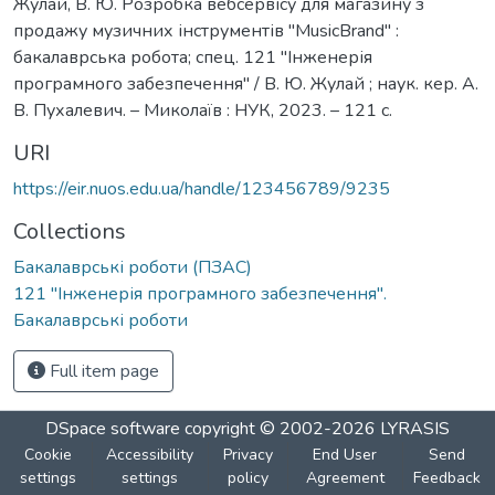
Жулай, В. Ю. Розробка вебсервісу для магазину з
продажу музичних інструментів ''MusicBrand'' :
бакалаврська робота; спец. 121 ''Інженерія
програмного забезпечення'' / В. Ю. Жулай ; наук. кер. А.
В. Пухалевич. – Миколаїв : НУК, 2023. – 121 с.
URI
https://eir.nuos.edu.ua/handle/123456789/9235
Collections
Бакалаврські роботи (ПЗАС)
121 "Інженерія програмного забезпечення".
Бакалаврські роботи
Full item page
DSpace software
copyright © 2002-2026
LYRASIS
Cookie
Accessibility
Privacy
End User
Send
settings
settings
policy
Agreement
Feedback