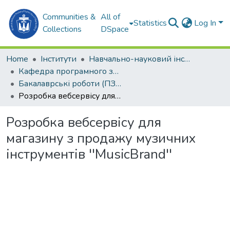
Communities &
All of
Statistics
Log In
Collections
DSpace
Home
Інститути
Навчально-науковий інститут комп'ютерних наук та управління проектами (ННІКНУП)
Кафедра програмного забезпечення автоматизованих систем (ПЗАС)
Бакалаврські роботи (ПЗАС)
Розробка вебсервісу для магазину з продажу музичних інструментів ''MusicBrand''
Розробка вебсервісу для
магазину з продажу музичних
інструментів ''MusicBrand''