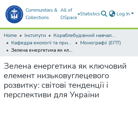
Communities &
All of
Statistics
Log In
Collections
DSpace
Home
Інститути
Кораблебудівний навчально-науковий інститут (КННІ)
Кафедра екології та природоохоронних технологій (ЕПТ)
Монографії (ЕПТ)
Зелена енергетика як ключовий елемент низьковуглецевого розвитку: світові тенденції і перспективи для України
Зелена енергетика як ключовий
елемент низьковуглецевого
розвитку: світові тенденції і
перспективи для України