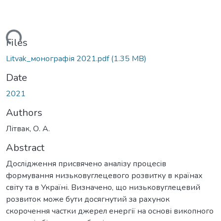
ding...
Files
Litvak_монографія 2021.pdf
(1.35 MB)
Date
2021
Authors
Літвак, О. А.
Abstract
Дослідження присвячено аналізу процесів
формування низьковуглецевого розвитку в країнах
світу та в Україні. Визначено, що низьковуглецевий
розвиток може бути досягнутий за рахунок
скорочення частки джерел енергії на основі викопного