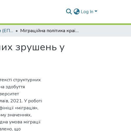
Log In
Бакалаврські роботи (ЕП та Б)
Міграційна політика країн в контексті структурних зрушень у світовій економіці
них зрушень у
тексті структурних
на здобуття
іверситет
аїв, 2021. У роботі
ніції «міграція»,
ому значеннях,
дна умова міграції
влено, що