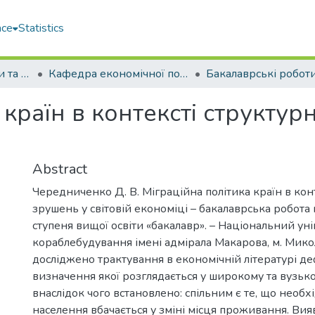
ace
Statistics
Факультет економіки та екології моря (ФЕЕМ)
Кафедра економічної політики та безпеки (ЕП та Б)
 країн в контексті структур
Abstract
Чередниченко Д. В. Міграційна політика країн в кон
зрушень у світовій економіці – бакалаврська робота 
ступеня вищої освіти «бакалавр». – Національний ун
кораблебудування імені адмірала Макарова, м. Микол
досліджено трактування в економічній літературі дефі
визначення якої розглядається у широкому та вузьк
внаслідок чого встановлено: спільним є те, що необхі
населення вбачається у зміні місця проживання. Вия