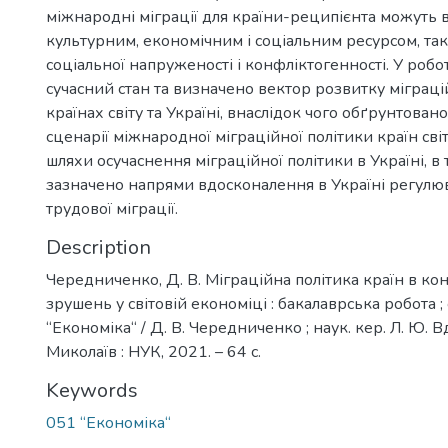
міжнародні міграції для країни-реципієнта можуть 
культурним, економічним і соціальним ресурсом, та
соціальної напруженості і конфліктогенності. У робо
сучасний стан та визначено вектор розвитку міграці
країнах світу та Україні, внаслідок чого обґрунтован
сценарії міжнародної міграційної політики країн сві
шляхи осучаснення міграційної політики в Україні, в 
зазначено напрями вдосконалення в Україні регул
трудової міграції.
Description
Чередниченко, Д. В. Міграційна політика країн в ко
зрушень у світовій економіці : бакалаврська робота ;
“Економіка“ / Д. В. Чередниченко ; наук. кер. Л. Ю. 
Миколаїв : НУК, 2021. – 64 с.
Keywords
051 “Економіка“