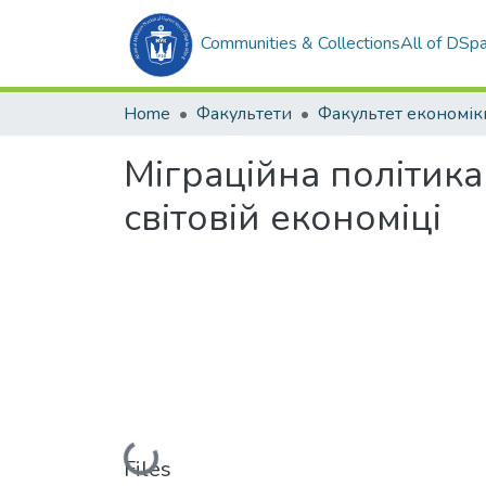
Communities & Collections
All of DSp
Home
Факультети
Міграційна політика
світовій економіці
Loading...
Files