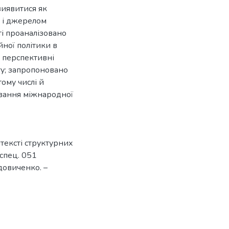
виявитися як
к і джерелом
ті проаналізовано
йної політики в
о перспективні
ту; запропоновано
тому числі й
ювання міжнародної
нтексті структурних
 спец. 051
Вдовиченко. –