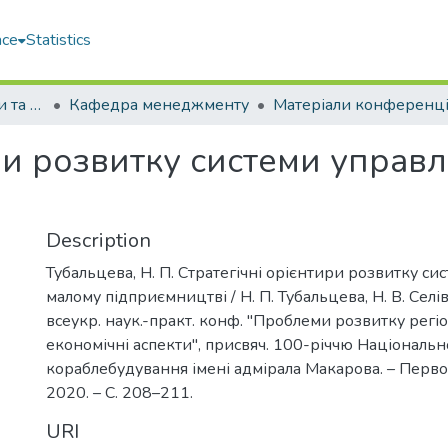
ace
Statistics
Факультет економіки та екології моря (ФЕЕМ)
Кафедра менеджменту
ри розвитку системи управ
Description
Тубальцева, Н. П. Стратегічні орієнтири розвитку си
малому підприємництві / Н. П. Тубальцева, Н. В. Селі
всеукр. наук.-практ. конф. "Проблеми розвитку регіо
економічні аспекти", присвяч. 100-річчю Національн
кораблебудування імені адмірала Макарова. – Перво
2020. – С. 208–211.
URI