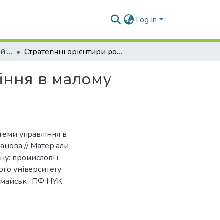
Log In
Матеріали конференцій. Кафедра менеджменту
Стратегічні орієнтири розвитку системи управління в малому підприємництві
ління в малому
стеми управління в
ванова // Матеріали
ну: промислові і
ого університету
майськ : ПФ НУК,