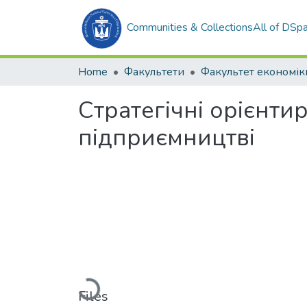
Communities & Collections
All of DSp
Home
Факультети
Стратегічні орієнти
підприємництві
Loading...
Files