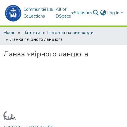
Communities &
All of
Statistics
Log In
Collections
DSpace
Home
Патенти
Патенти на винаходи
Ланка якірного ланцюга
Ланка якірного ланцюга
Loading...
Files