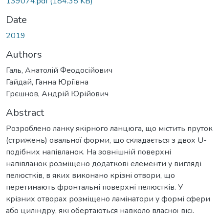
139074.pdf
(184.35 KB)
Date
2019
Authors
Галь, Анатолій Феодосійович
Гайдай, Ганна Юріївна
Грєшнов, Андрій Юрійович
Abstract
Розроблено ланку якірного ланцюга, що містить пруток
(стрижень) овальної форми, що складається з двох U-
подібних напівланок. На зовнішній поверхні
напівланок розміщено додаткові елементи у вигляді
пелюстків, в яких виконано крізні отвори, що
перетинають фронтальні поверхні пелюстків. У
крізних отворах розміщено ламінатори у формі сфери
або циліндру, які обертаються навколо власної вісі.