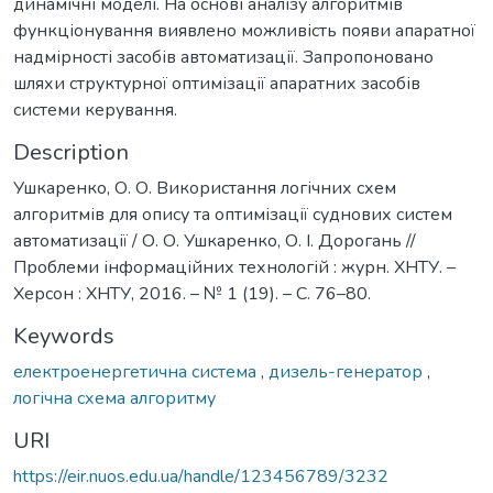
динамічні моделі. На основі аналізу алгоритмів
функціонування виявлено можливість появи апаратної
надмірності засобів автоматизації. Запропоновано
шляхи структурної оптимізації апаратних засобів
системи керування.
Description
Ушкаренко, О. О. Використання логічних схем
алгоритмів для опису та оптимізації суднових систем
автоматизації / О. О. Ушкаренко, О. І. Дорогань //
Проблеми інформаційних технологій : журн. ХНТУ. –
Херсон : ХНТУ, 2016. – № 1 (19). – С. 76–80.
Keywords
електроенергетична система
,
дизель-генератор
,
логічна схема алгоритму
URI
https://eir.nuos.edu.ua/handle/123456789/3232