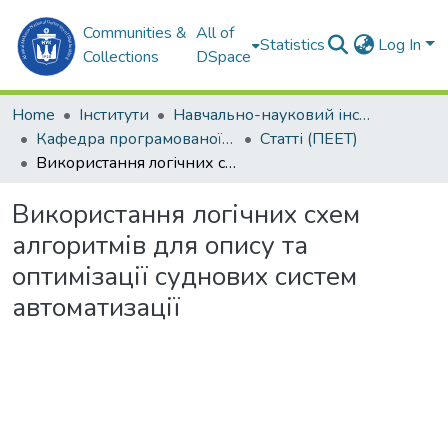
Communities &
All of
Statistics
Log In
Collections
DSpace
Home
Інститути
Навчально-науковий інститут автоматики та електротехніки (ННІАЕ)
Кафедра програмованої електроніки, електротехніки і телекомунікацій (ПЕЕТ)
Статті (ПЕЕТ)
Використання логічних схем алгоритмів для опису та оптимізації суднових систем автоматизації
Використання логічних схем
алгоритмів для опису та
оптимізації суднових систем
автоматизації