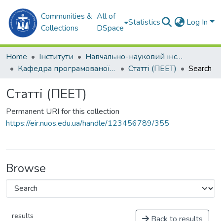
Communities &
All of
Statistics
Log In
Collections
DSpace
Home
Інститути
Навчально-науковий інститут автоматики та електротехніки (ННІАЕ)
Кафедра програмованої електроніки, електротехніки і телекомунікацій (ПЕЕТ)
Статті (ПЕЕТ)
Search
Статті (ПЕЕТ)
Permanent URI for this collection
https://eir.nuos.edu.ua/handle/123456789/355
Browse
results
Back to results